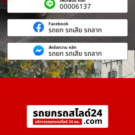
เพิ่มเพื่อน คลิก
00006137
Facebook
รถยก รถเสีย รถลาก
ส่งข้อความ คลิก
รถยก รถเสีย รถลาก