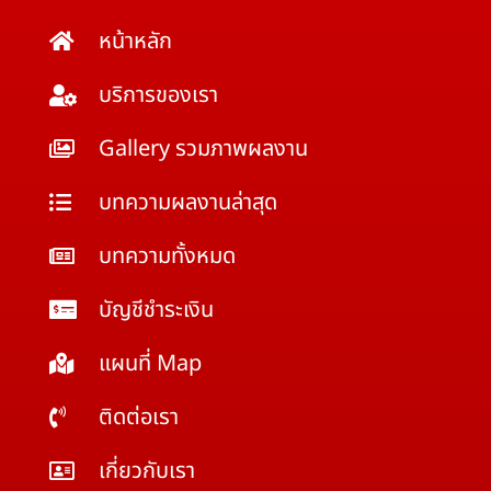
หน้าหลัก
บริการของเรา
Gallery รวมภาพผลงาน
บทความผลงานล่าสุด
บทความทั้งหมด
บัญชีชำระเงิน
แผนที่ Map
ติดต่อเรา
เกี่ยวกับเรา