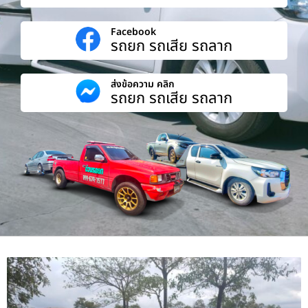
Facebook
รถยก รถเสีย รถลาก
ส่งข้อความ คลิก
รถยก รถเสีย รถลาก