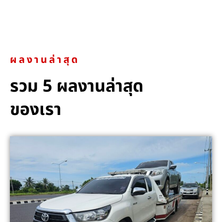
ผลงานล่าสุด
รวม 5 ผลงานล่าสุด
ของเรา