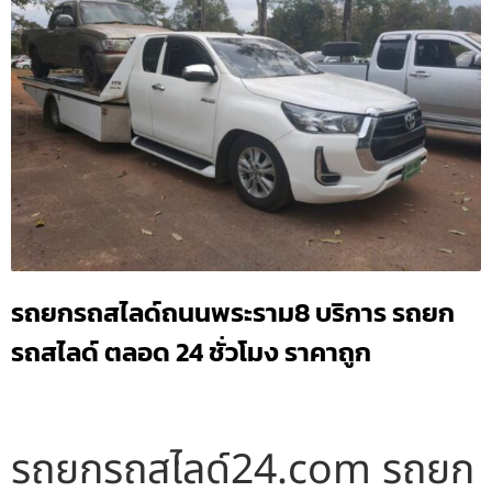
รถยกรถสไลด์ถนนพระราม8 บริการ รถยก
รถสไลด์ ตลอด 24 ชั่วโมง ราคาถูก
รถยกรถสไลด์24.com รถยก