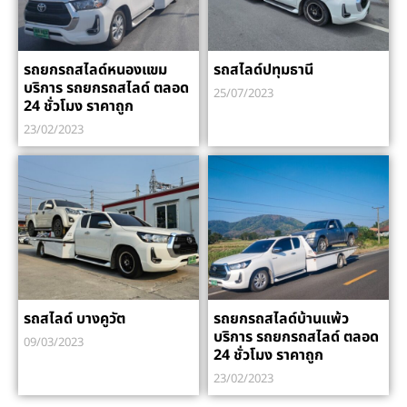
รถยกรถสไลด์หนองแขม
รถสไลด์ปทุมธานี
บริการ รถยกรถสไลด์ ตลอด
25/07/2023
24 ชั่วโมง ราคาถูก
23/02/2023
รถสไลด์ บางคูวัต
รถยกรถสไลด์บ้านแพ้ว
บริการ รถยกรถสไลด์ ตลอด
09/03/2023
24 ชั่วโมง ราคาถูก
23/02/2023