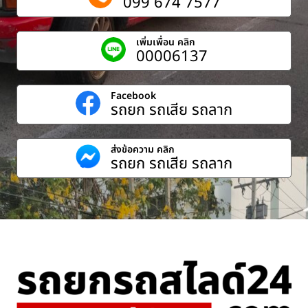
099 674 7577
เพิ่มเพื่อน คลิก
00006137
Facebook
รถยก รถเสีย รถลาก
ส่งข้อความ คลิก
รถยก รถเสีย รถลาก