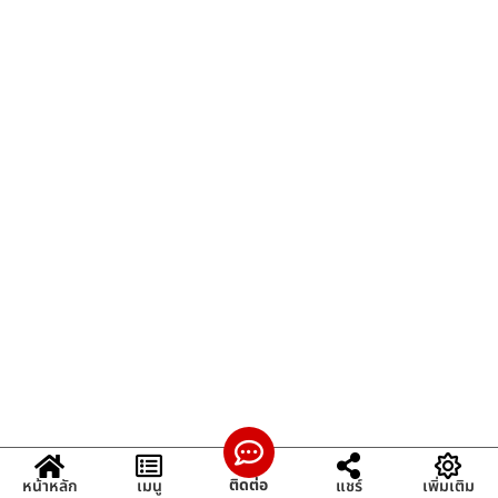
ติดต่อ
หน้าหลัก
เมนู
แชร์
เพิ่มเติม