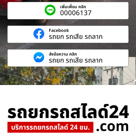
เพิ่มเพื่อน คลิก
00006137
Facebook
รถยก รถเสีย รถลาก
ส่งข้อความ คลิก
รถยก รถเสีย รถลาก