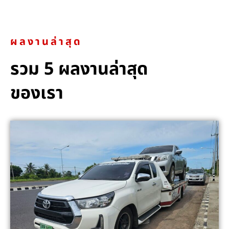
ผลงานล่าสุด
รวม 5 ผลงานล่าสุด
ของเรา