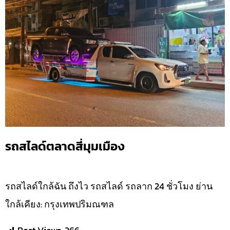
รถสไลด์ตลาดสี่มุมเมือง
รถสไลด์ใกล้ฉัน ถึงไว รถสไลด์ รถลาก 24 ชั่วโมง ย่าน
ใกล้เคียง: กรุงเทพปริมณฑล