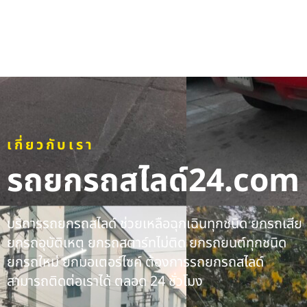
เกี่ยวกับเรา
รถยกรถสไลด์24.com
บริการรถยกรถสไลด์ ช่วยเหลือฉุกเฉินทุกชนิด ยกรถเสีย
ยกรถอุบัติเหตุ ยกรถสตาร์ทไม่ติด ยกรถยนต์ทุกชนิด
ยกรถใหม่ ยกมอเตอร์ไซค์ ต้องการรถยกรถสไลด์
สามารถติดต่อเราได้ ตลอด 24 ชั่วโมง