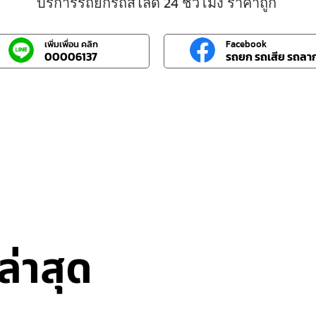
บริการรถยกรถสไลด์ 24 ชั่วโมง ราคาถูก
เพิ่มเพื่อน คลิก
Facebook
00006137
รถยก รถเสีย รถลา
่าสุด