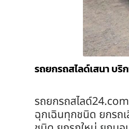
รถยกรถสไลด์เสนา บริก
รถยกรถสไลด์24.com 
ฉุกเฉินทุกชนิด ยกรถเ
ชนิด ยกรถใหม่ ยกมอเ