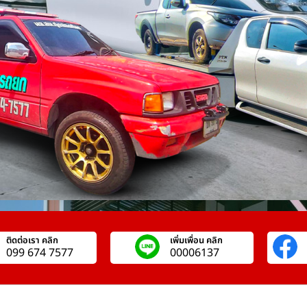
ติดต่อเรา คลิก
เพิ่มเพื่อน คลิก
099 674 7577
00006137