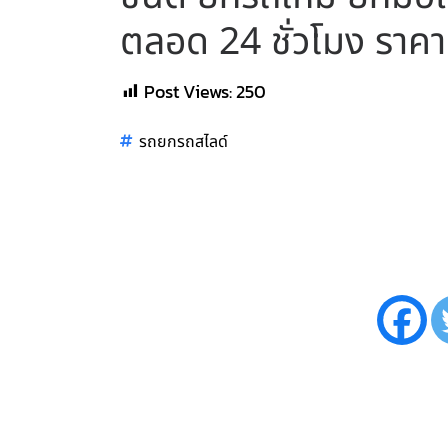
ตลอด 24 ชั่วโมง ราคา
Post Views:
250
รถยกรถสไลด์