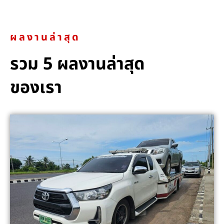
ผลงานล่าสุด
รวม 5 ผลงานล่าสุด
ของเรา