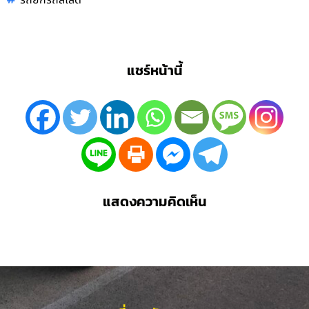
แชร์หน้านี้
แสดงความคิดเห็น