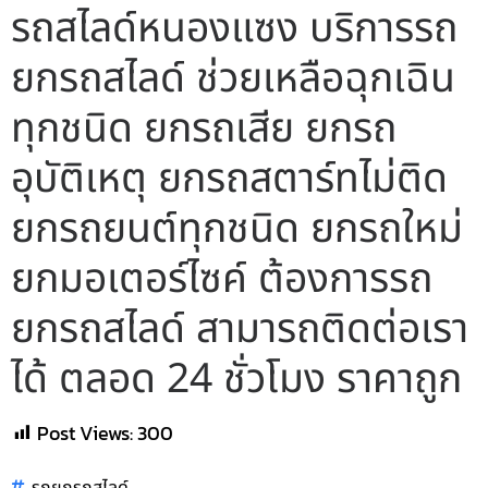
รถสไลด์หนองแซง บริการรถ
ยกรถสไลด์ ช่วยเหลือฉุกเฉิน
ทุกชนิด ยกรถเสีย ยกรถ
อุบัติเหตุ ยกรถสตาร์ทไม่ติด
ยกรถยนต์ทุกชนิด ยกรถใหม่
ยกมอเตอร์ไซค์ ต้องการรถ
ยกรถสไลด์ สามารถติดต่อเรา
ได้ ตลอด 24 ชั่วโมง ราคาถูก
Post Views:
300
รถยกรถสไลด์