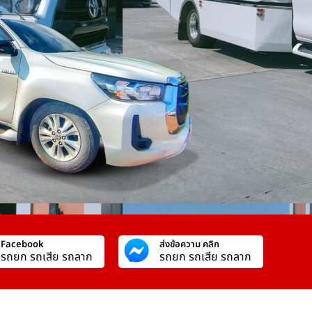
Facebook
ส่งข้อความ คลิก
รถยก รถเสีย รถลาก
รถยก รถเสีย รถลาก