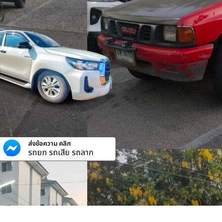
ส่งข้อความ คลิก
รถยก รถเสีย รถลาก