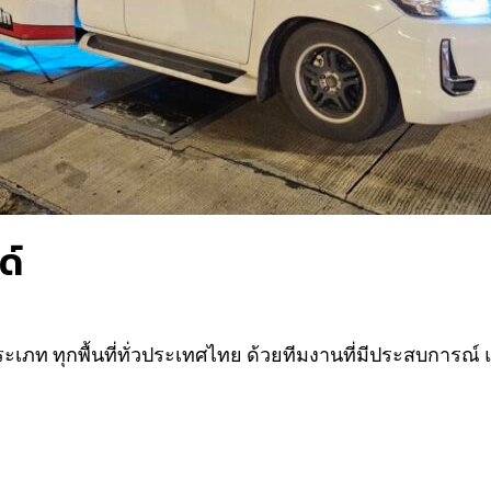
ด์
เภท ทุกพื้นที่ทั่วประเทศไทย ด้วยทีมงานที่มีประสบการณ์