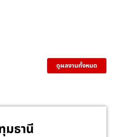
ดูผลงานทั้งหมด
ทุมธานี