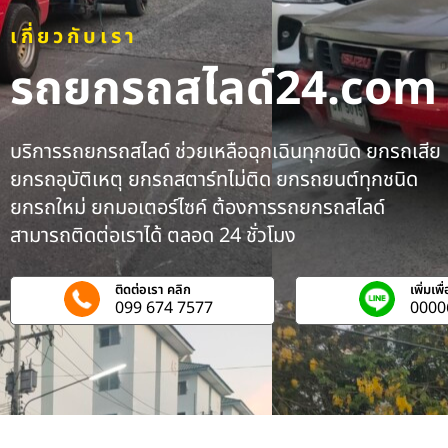
เกี่ยวกับเรา
รถยกรถสไลด์24.com
บริการรถยกรถสไลด์ ช่วยเหลือฉุกเฉินทุกชนิด ยกรถเสีย
ยกรถอุบัติเหตุ ยกรถสตาร์ทไม่ติด ยกรถยนต์ทุกชนิด
ยกรถใหม่ ยกมอเตอร์ไซค์ ต้องการรถยกรถสไลด์
สามารถติดต่อเราได้ ตลอด 24 ชั่วโมง
ติดต่อเรา คลิก
เพิ่มเพ
099 674 7577
0000