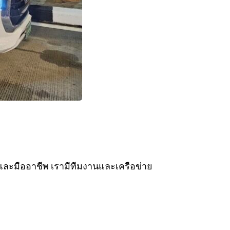
 และมืออาชีพ เรามีทีมงานและเครือข่าย