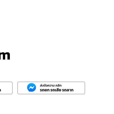
om
ส่งข้อความ คลิก
ก
รถยก รถเสีย รถลาก