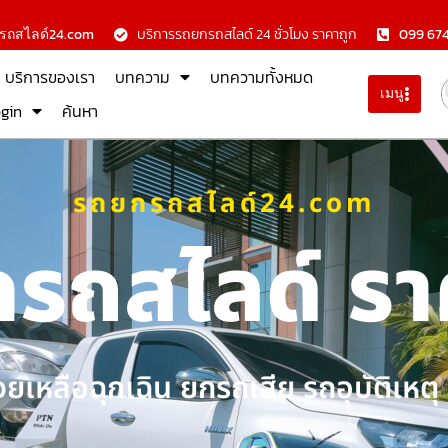
รถสไลด์24.com
บริการรถยกรถสไลด์ 24 ชั่วโมง ราคาถูก
099 674
บริการของเรา
บทความ
บทความทั้งหมด
เมนู
ogin
ค้นหา
รถยกรถสไลด์24.com
รถสไลด์ รา
ยเหลือฉุกเฉิน ยกรถเสีย รถอุบัติเหตุ