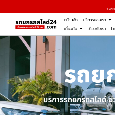
รถยก
หน้าหลัก
บริการของเรา
เกี่ยวกับ
เกี่ยวกับเรา
L
รถยก
บริการรถยกรถสไลด์ ช่ว