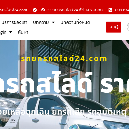
รถสไลด์24.com
บริการรถยกรถสไลด์ 24 ชั่วโมง ราคาถูก
099 674
บริการของเรา
บทความ
บทความทั้งหมด
เมนู
ogin
ค้นหา
รถยกรถสไลด์24.com
รถสไลด์ รา
ยเหลือฉุกเฉิน ยกรถเสีย รถอุบัติเหตุ