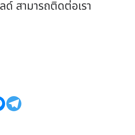
ลด์ สามารถติดต่อเรา