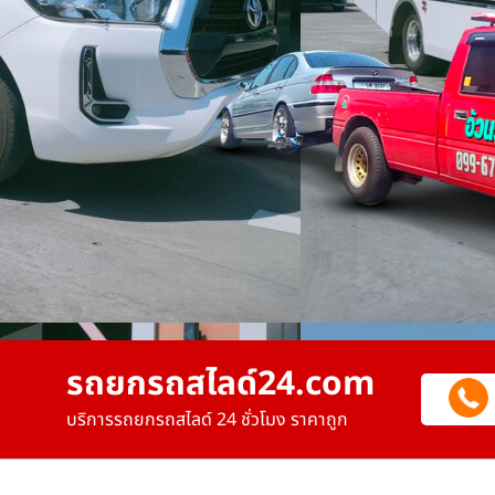
รถยกรถสไลด์24.com
บริการรถยกรถสไลด์ 24 ชั่วโมง ราคาถูก