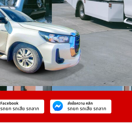
Facebook
ส่งข้อความ คลิก
รถยก รถเสีย รถลาก
รถยก รถเสีย รถลาก