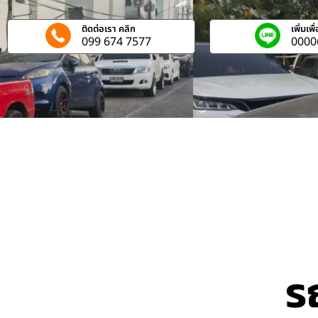
ติดต่อเรา คลิก
เพิ่มเพ
099 674 7577
0000
ร