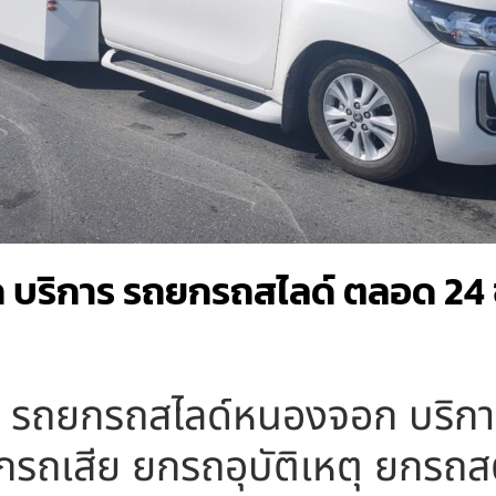
ริการ รถยกรถสไลด์ ตลอด 24 ชั
รถยกรถสไลด์หนองจอก บริการ
ยกรถเสีย ยกรถอุบัติเหตุ ยกรถ