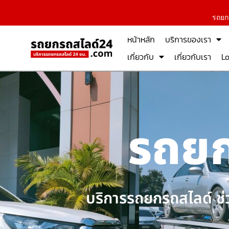
รถยก
หน้าหลัก
บริการของเรา
เกี่ยวกับ
เกี่ยวกับเรา
L
รถยก
บริการรถยกรถสไลด์ ช่ว