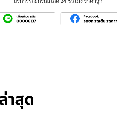
บริการรถยกรถสไลด์ 24 ชั่วโมง ราคาถูก
เพิ่มเพื่อน คลิก
Facebook
00006137
รถยก รถเสีย รถลา
่าสุด