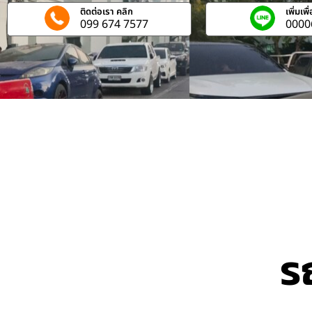
ติดต่อเรา คลิก
เพิ่มเพ
099 674 7577
0000
ร