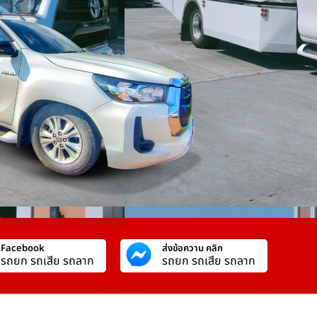
Facebook
ส่งข้อความ คลิก
รถยก รถเสีย รถลาก
รถยก รถเสีย รถลาก