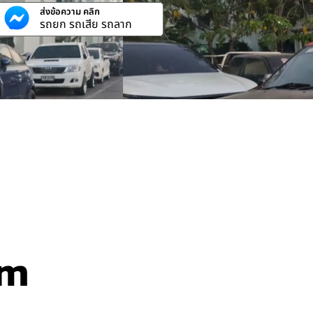
ส่งข้อความ คลิก
รถยก รถเสีย รถลาก
om