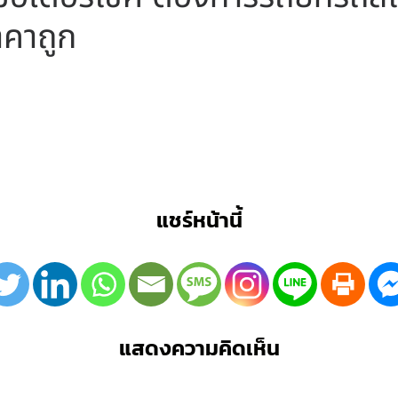
าคาถูก
แชร์หน้านี้
แสดงความคิดเห็น