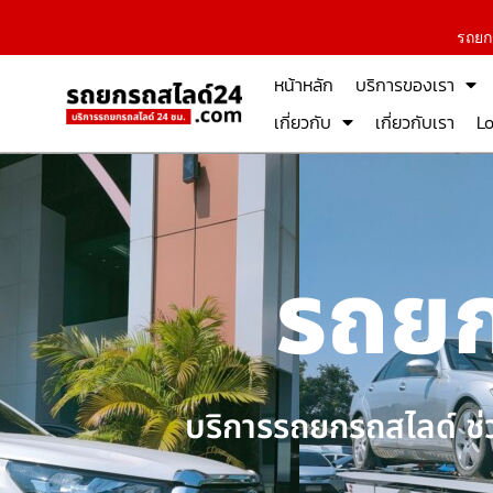
รถยก
หน้าหลัก
บริการของเรา
เกี่ยวกับ
เกี่ยวกับเรา
L
รถยก
บริการรถยกรถสไลด์ ช่ว