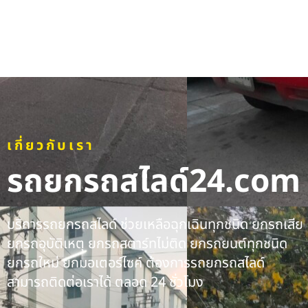
เกี่ยวกับเรา
รถยกรถสไลด์24.com
บริการรถยกรถสไลด์ ช่วยเหลือฉุกเฉินทุกชนิด ยกรถเสีย
ยกรถอุบัติเหตุ ยกรถสตาร์ทไม่ติด ยกรถยนต์ทุกชนิด
ยกรถใหม่ ยกมอเตอร์ไซค์ ต้องการรถยกรถสไลด์
สามารถติดต่อเราได้ ตลอด 24 ชั่วโมง