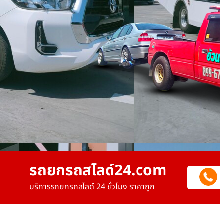
รถยกรถสไลด์24.com
บริการรถยกรถสไลด์ 24 ชั่วโมง ราคาถูก