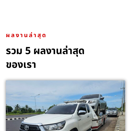
ผลงานล่าสุด
รวม 5 ผลงานล่าสุด
ของเรา