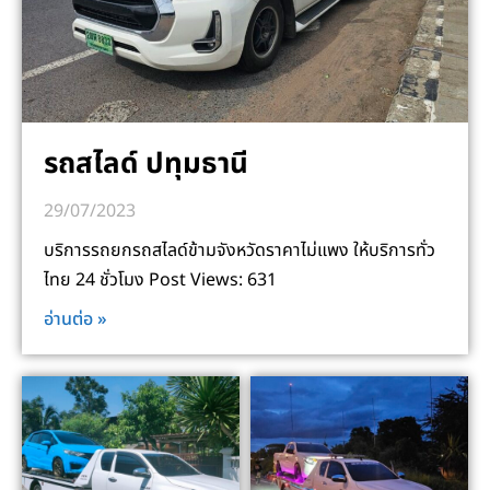
รถสไลด์ ปทุมธานี
29/07/2023
บริการรถยกรถสไลด์ข้ามจังหวัดราคาไม่แพง ให้บริการทั่ว
ไทย 24 ชั่วโมง Post Views: 631
อ่านต่อ »