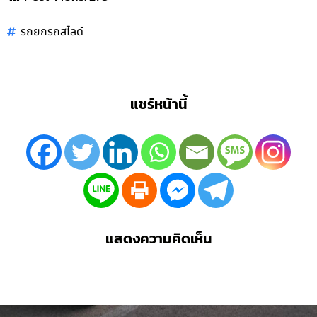
รถยกรถสไลด์
แชร์หน้านี้
แสดงความคิดเห็น