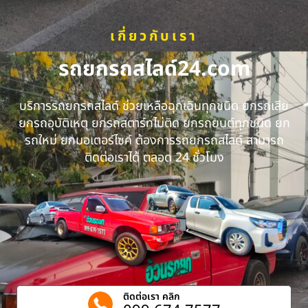
เกี่ยวกับเรา
รถยกรถสไลด์24.com
บริการรถยกรถสไลด์ ช่วยเหลือฉุกเฉินทุกชนิด ยกรถเสีย
ยกรถอุบัติเหตุ ยกรถสตาร์ทไม่ติด ยกรถยนต์ทุกชนิด ยก
รถใหม่ ยกมอเตอร์ไซค์ ต้องการรถยกรถสไลด์ สามารถ
ติดต่อเราได้ ตลอด 24 ชั่วโมง
ติดต่อเรา คลิก