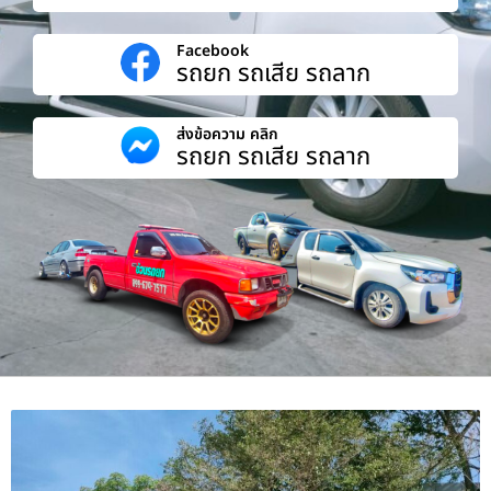
Facebook
รถยก รถเสีย รถลาก
ส่งข้อความ คลิก
รถยก รถเสีย รถลาก