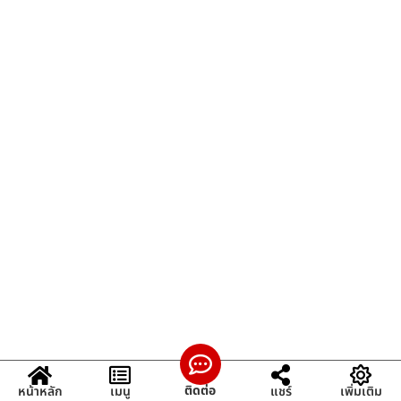
ติดต่อ
หน้าหลัก
เมนู
แชร์
เพิ่มเติม