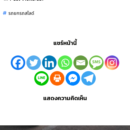
รถยกรถสไลด์
แชร์หน้านี้
แสดงความคิดเห็น