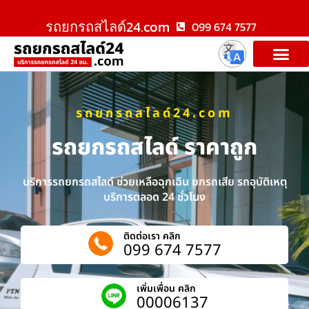
รถยกรถสไลด์24.com
099 674 7577
รถยกรถสไลด์24.com
รถยกรถสไลด์ ราคาถูก
บริการรถยกรถสไลด์ ช่วยเหลือฉุกเฉิน ยกรถเสีย รถอุบัติเหตุ
บริการตลอด 24 ชั่วโมง
ติดต่อเรา คลิก
099 674 7577
เพิ่มเพื่อน คลิก
00006137