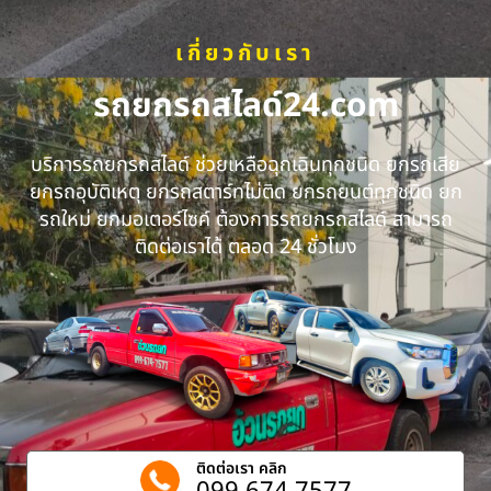
เกี่ยวกับเรา
รถยกรถสไลด์24.com
บริการรถยกรถสไลด์ ช่วยเหลือฉุกเฉินทุกชนิด ยกรถเสีย
ยกรถอุบัติเหตุ ยกรถสตาร์ทไม่ติด ยกรถยนต์ทุกชนิด ยก
รถใหม่ ยกมอเตอร์ไซค์ ต้องการรถยกรถสไลด์ สามารถ
ติดต่อเราได้ ตลอด 24 ชั่วโมง
ติดต่อเรา คลิก