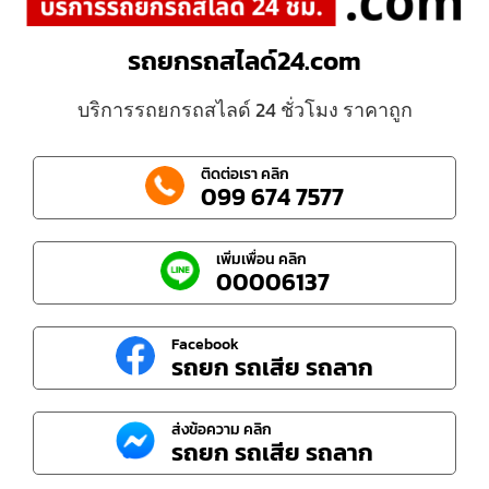
รถยกรถสไลด์24.com
บริการรถยกรถสไลด์ 24 ชั่วโมง ราคาถูก
ติดต่อเรา คลิก
099 674 7577
เพิ่มเพื่อน คลิก
00006137
Facebook
รถยก รถเสีย รถลาก
ส่งข้อความ คลิก
รถยก รถเสีย รถลาก