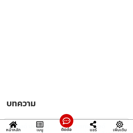
บทความ
รถสไลด์ บางคูวัต
รถยกรถสไลด์
ติดต่อ
หน้าหลัก
เมนู
แชร์
เพิ่มเติม