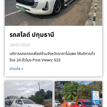
รถสไลด์ ปทุมธานี
29/07/2023
บริการรถยกรถสไลด์ข้ามจังหวัดราคาไม่แพง ให้บริการทั่ว
ไทย 24 ชั่วโมง Post Views: 633
อ่านต่อ »