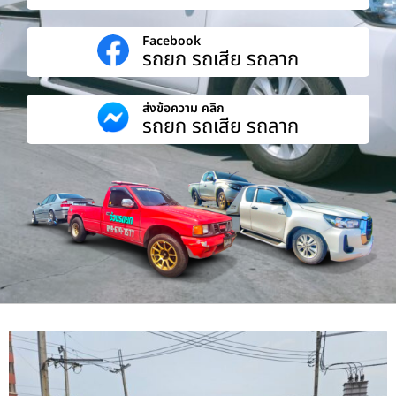
Facebook
รถยก รถเสีย รถลาก
ส่งข้อความ คลิก
รถยก รถเสีย รถลาก