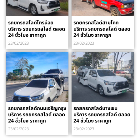
รถยกรถสไลด์ไทรน้อย
รถยกรถสไลด์สามโคก
บริการ รถยกรถสไลด์ ตลอด
บริการ รถยกรถสไลด์ ตลอด
24 ชั่วโมง ราคาถูก
24 ชั่วโมง ราคาถูก
23/02/2023
23/02/2023
รถยกรถสไลด์ถนนเจริญกรุง
รถยกรถสไลด์บางเขน
บริการ รถยกรถสไลด์ ตลอด
บริการ รถยกรถสไลด์ ตลอด
24 ชั่วโมง ราคาถูก
24 ชั่วโมง ราคาถูก
23/02/2023
23/02/2023