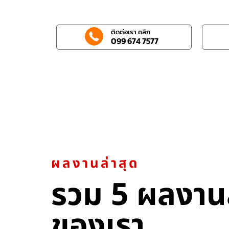
ติดต่อเรา คลิก
099 674 7577
ผลงานล่าสุด
รวม 5 ผลงานล
ของเรา