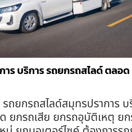
าร บริการ รถยกรถสไลด์ ตลอด 24
รถยกรถสไลด์สมุทรปราการ บร
นิด ยกรถเสีย ยกรถอุบัติเหตุ ย
หม่ ยกมอเตอร์ไซค์ ต้องการร