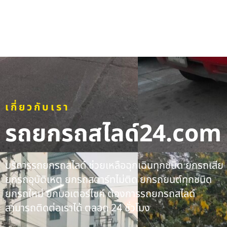
เกี่ยวกับเรา
รถยกรถสไลด์24.com
บริการรถยกรถสไลด์ ช่วยเหลือฉุกเฉินทุกชนิด ยกรถเสีย
ยกรถอุบัติเหตุ ยกรถสตาร์ทไม่ติด ยกรถยนต์ทุกชนิด
ยกรถใหม่ ยกมอเตอร์ไซค์ ต้องการรถยกรถสไลด์
สามารถติดต่อเราได้ ตลอด 24 ชั่วโมง