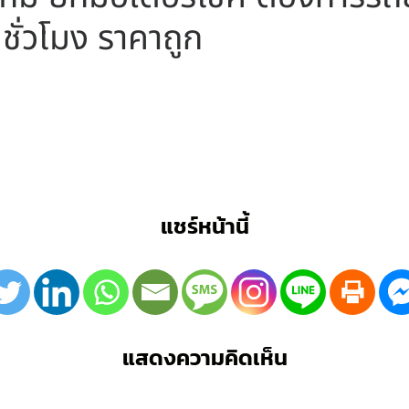
ชั่วโมง ราคาถูก
แชร์หน้านี้
แสดงความคิดเห็น