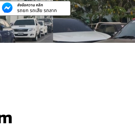
ส่งข้อความ คลิก
รถยก รถเสีย รถลาก
om