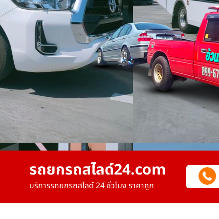
รถยกรถสไลด์24.com
บริการรถยกรถสไลด์ 24 ชั่วโมง ราคาถูก