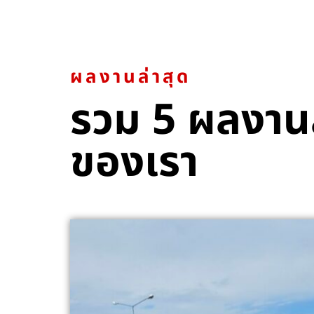
ผลงานล่าสุด
รวม 5 ผลงานล
ของเรา