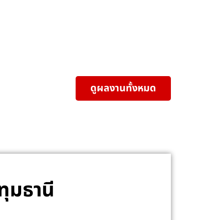
ดูผลงานทั้งหมด
ทุมธานี