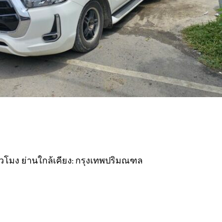
ั่วโมง ย่านใกล้เคียง: กรุงเทพปริมณฑล