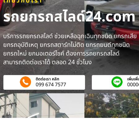
เกี่ยวกับเรา
รถยกรถสไลด์24.com
บริการรถยกรถสไลด์ ช่วยเหลือฉุกเฉินทุกชนิด ยกรถเสีย
ยกรถอุบัติเหตุ ยกรถสตาร์ทไม่ติด ยกรถยนต์ทุกชนิด
ยกรถใหม่ ยกมอเตอร์ไซค์ ต้องการรถยกรถสไลด์
สามารถติดต่อเราได้ ตลอด 24 ชั่วโมง
ติดต่อเรา คลิก
เพิ่มเพ
099 674 7577
0000