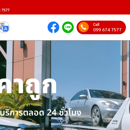
 7577
Call
099 674 7577
คาถูก
 บริการตลอด 24 ชั่วโมง