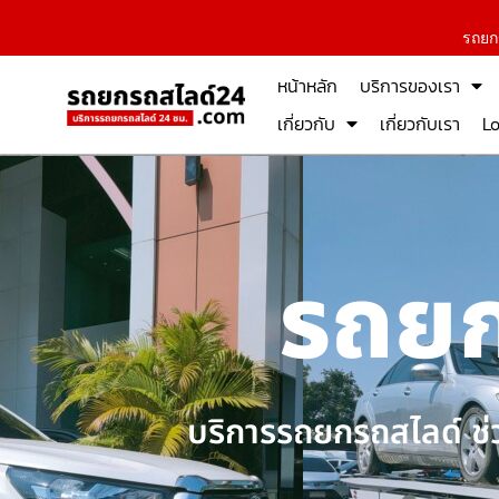
รถยก
หน้าหลัก
บริการของเรา
เกี่ยวกับ
เกี่ยวกับเรา
L
รถยก
บริการรถยกรถสไลด์ ช่ว