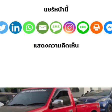
แชร์หน้านี้
แสดงความคิดเห็น