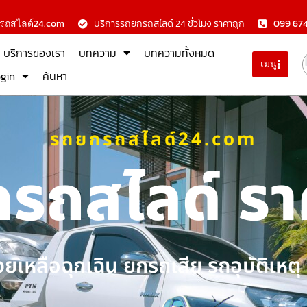
รถสไลด์24.com
บริการรถยกรถสไลด์ 24 ชั่วโมง ราคาถูก
099 674
บริการของเรา
บทความ
บทความทั้งหมด
เมนู
ogin
ค้นหา
รถยกรถสไลด์24.com
รถสไลด์ รา
ยเหลือฉุกเฉิน ยกรถเสีย รถอุบัติเหตุ