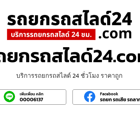
ถยกรถสไลด์24.c
บริการรถยกรถสไลด์ 24 ชั่วโมง ราคาถูก
เพิ่มเพื่อน คลิก
Facebook
00006137
รถยก รถเสีย รถลา