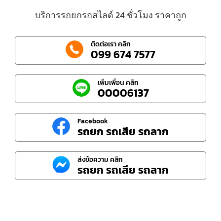
บริการรถยกรถสไลด์ 24 ชั่วโมง ราคาถูก
ติดต่อเรา คลิก
099 674 7577
เพิ่มเพื่อน คลิก
00006137
Facebook
รถยก รถเสีย รถลาก
ส่งข้อความ คลิก
รถยก รถเสีย รถลาก