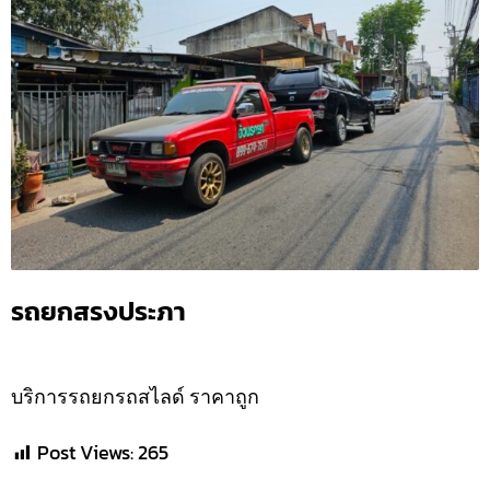
รถยกสรงประภา
บริการรถยกรถสไลด์ ราคาถูก
Post Views:
265