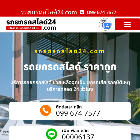
รถยกรถสไลด์24.com
099 674 7577
รถยกรถสไลด์24.com
รถยกรถสไลด์ ราคาถูก
บริการรถยกรถสไลด์ ช่วยเหลือฉุกเฉิน ยกรถเสีย รถอุบัติเหตุ
บริการตลอด 24 ชั่วโมง
ติดต่อเรา คลิก
099 674 7577
เพิ่มเพื่อน คลิก
00006137