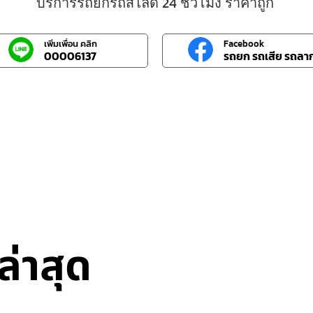
บริการรถยกรถสไลด์ 24 ชั่วโมง ราคาถูก
เพิ่มเพื่อน คลิก
Facebook
00006137
รถยก รถเสีย รถลา
่าสุด