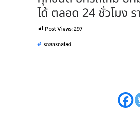
ได้ ตลอด 24 ชั่วโมง ร
Post Views:
297
รถยกรถสไลด์