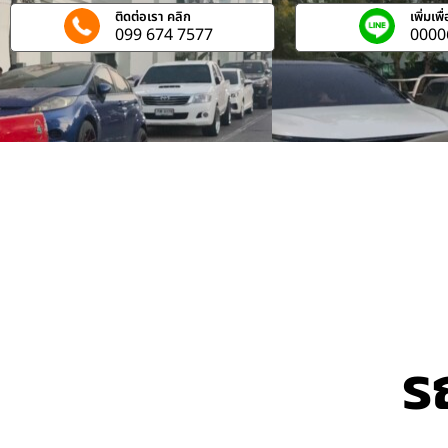
ติดต่อเรา คลิก
เพิ่มเพ
099 674 7577
0000
ร