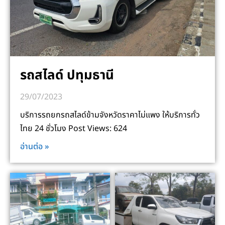
รถสไลด์ ปทุมธานี
29/07/2023
บริการรถยกรถสไลด์ข้ามจังหวัดราคาไม่แพง ให้บริการทั่ว
ไทย 24 ชั่วโมง Post Views: 624
อ่านต่อ »