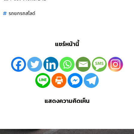
รถยกรถสไลด์
แชร์หน้านี้
แสดงความคิดเห็น