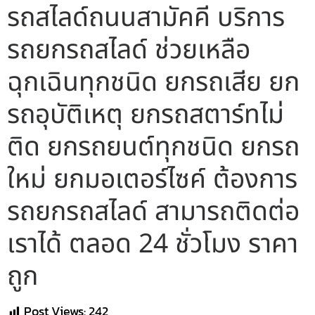
รถสไลด์ถนนสามัคคี บริการ
รถยกรถสไลด์ ช่วยเหลือ
ฉุกเฉินทุกชนิด ยกรถเสีย ยก
รถอุบัติเหตุ ยกรถสตาร์ทไม่
ติด ยกรถยนต์ทุกชนิด ยกรถ
ใหม่ ยกมอเตอร์ไซค์ ต้องการ
รถยกรถสไลด์ สามารถติดต่อ
เราได้ ตลอด 24 ชั่วโมง ราคา
ถูก
Post Views:
242