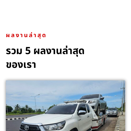
ผลงานล่าสุด
รวม 5 ผลงานล่าสุด
ของเรา