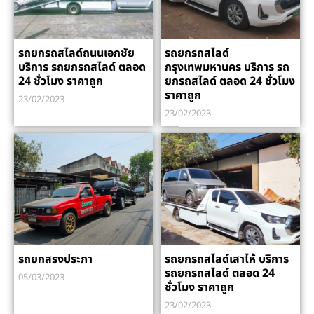
รถยกรถสไลด์ถนนเอกชัย
รถยกรถสไลด์
บริการ รถยกรถสไลด์ ตลอด
กรุงเทพมหานคร บริการ รถ
24 ชั่วโมง ราคาถูก
ยกรถสไลด์ ตลอด 24 ชั่วโมง
ราคาถูก
23/02/2023
23/02/2023
รถยกสรงประภา
รถยกรถสไลด์เสาไห้ บริการ
รถยกรถสไลด์ ตลอด 24
05/03/2023
ชั่วโมง ราคาถูก
23/02/2023