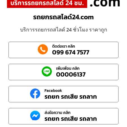
รถยกรถสไลด์24.com
บริการรถยกรถสไลด์ 24 ชั่วโมง ราคาถูก
ติดต่อเรา คลิก
099 674 7577
เพิ่มเพื่อน คลิก
00006137
Facebook
รถยก รถเสีย รถลาก
ส่งข้อความ คลิก
รถยก รถเสีย รถลาก