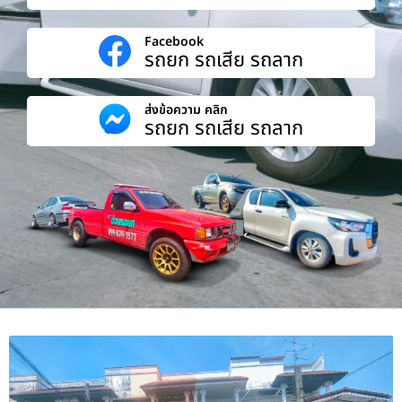
Facebook
รถยก รถเสีย รถลาก
ส่งข้อความ คลิก
รถยก รถเสีย รถลาก