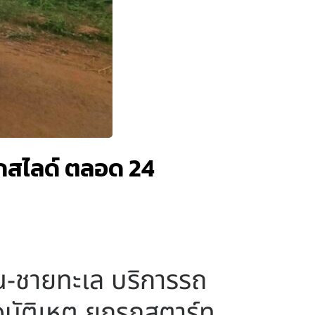
ถสไลด์ ตลอด 24
-ชายทะเล บริการรถ
ุบัติเหตุ ยกรถสตาร์ท