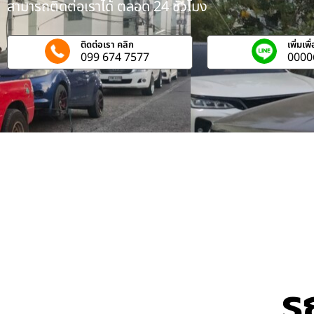
สามารถติดต่อเราได้ ตลอด 24 ชั่วโมง
ติดต่อเรา คลิก
เพิ่มเพ
099 674 7577
0000
ร