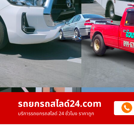
รถยกรถสไลด์24.com
บริการรถยกรถสไลด์ 24 ชั่วโมง ราคาถูก