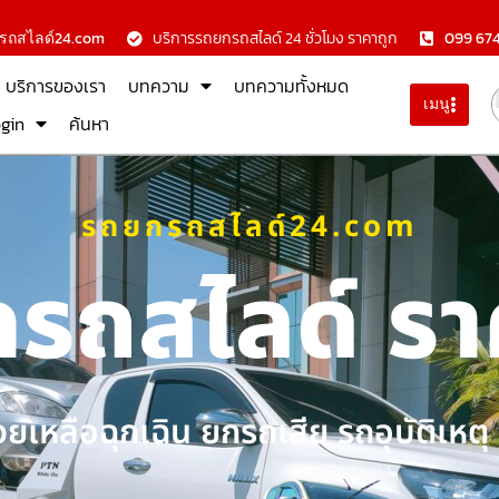
รถสไลด์24.com
บริการรถยกรถสไลด์ 24 ชั่วโมง ราคาถูก
099 674
บริการของเรา
บทความ
บทความทั้งหมด
เมนู
ogin
ค้นหา
รถยกรถสไลด์24.com
รถสไลด์ รา
ยเหลือฉุกเฉิน ยกรถเสีย รถอุบัติเหตุ