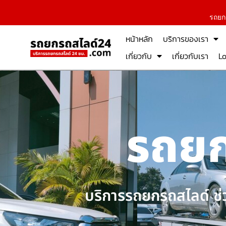
รถยก
หน้าหลัก
บริการของเรา
เกี่ยวกับ
เกี่ยวกับเรา
L
รถยก
บริการรถยกรถสไลด์ ช่ว