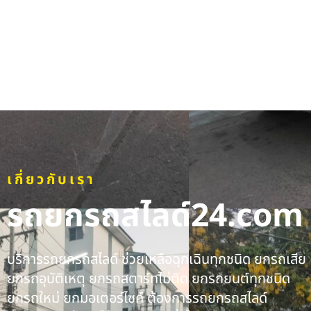
เกี่ยวกับเรา
รถยกรถสไลด์24.com
บริการรถยกรถสไลด์ ช่วยเหลือฉุกเฉินทุกชนิด ยกรถเสีย
ยกรถอุบัติเหตุ ยกรถสตาร์ทไม่ติด ยกรถยนต์ทุกชนิด
ยกรถใหม่ ยกมอเตอร์ไซค์ ต้องการรถยกรถสไลด์