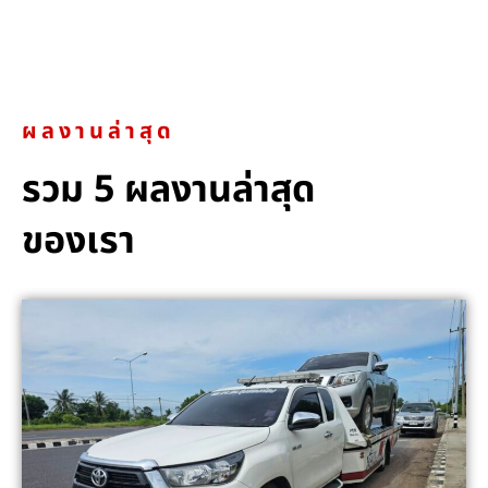
ผลงานล่าสุด
รวม 5 ผลงานล่าสุด
ของเรา