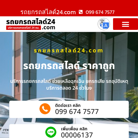
รถยกรถสไลด์24.com
099 674 7577
รถยกรถสไลด์24.com
รถยกรถสไลด์ ราคาถูก
บริการรถยกรถสไลด์ ช่วยเหลือฉุกเฉิน ยกรถเสีย รถอุบัติเหตุ
บริการตลอด 24 ชั่วโมง
ติดต่อเรา คลิก
099 674 7577
เพิ่มเพื่อน คลิก
00006137