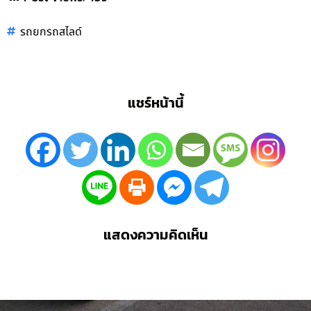
รถยกรถสไลด์
แชร์หน้านี้
แสดงความคิดเห็น