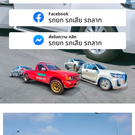
Facebook
รถยก รถเสีย รถลาก
ส่งข้อความ คลิก
รถยก รถเสีย รถลาก