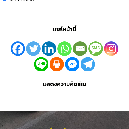
แชร์หน้านี้
แสดงความคิดเห็น