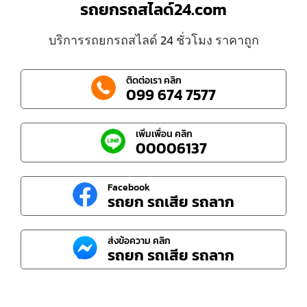
รถยกรถสไลด์24.com
บริการรถยกรถสไลด์ 24 ชั่วโมง ราคาถูก
ติดต่อเรา คลิก
099 674 7577
เพิ่มเพื่อน คลิก
00006137
Facebook
รถยก รถเสีย รถลาก
ส่งข้อความ คลิก
รถยก รถเสีย รถลาก