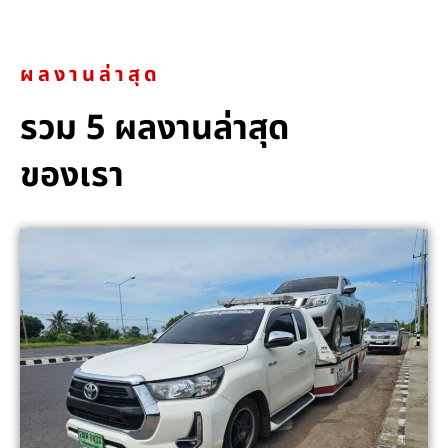
ผลงานล่าสุด
รวม 5 ผลงานล่าสุด
ของเรา