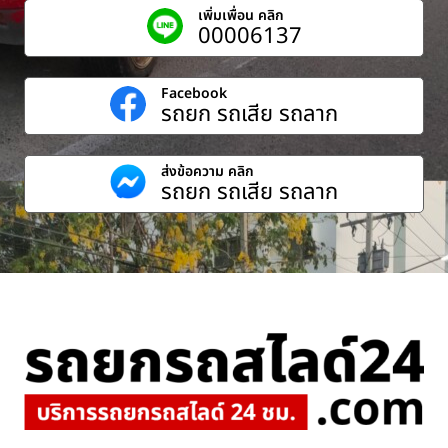
เพิ่มเพื่อน คลิก
00006137
Facebook
รถยก รถเสีย รถลาก
ส่งข้อความ คลิก
รถยก รถเสีย รถลาก