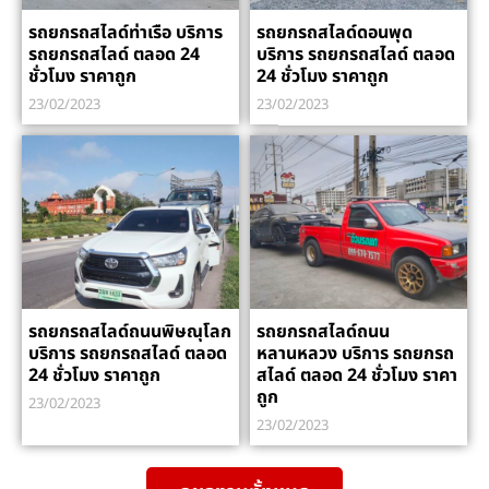
รถยกรถสไลด์ท่าเรือ บริการ
รถยกรถสไลด์ดอนพุด
รถยกรถสไลด์ ตลอด 24
บริการ รถยกรถสไลด์ ตลอด
ชั่วโมง ราคาถูก
24 ชั่วโมง ราคาถูก
23/02/2023
23/02/2023
รถยกรถสไลด์ถนนพิษณุโลก
รถยกรถสไลด์ถนน
บริการ รถยกรถสไลด์ ตลอด
หลานหลวง บริการ รถยกรถ
24 ชั่วโมง ราคาถูก
สไลด์ ตลอด 24 ชั่วโมง ราคา
ถูก
23/02/2023
23/02/2023