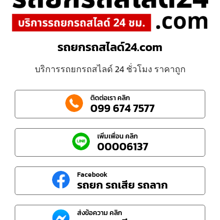
รถยกรถสไลด์24.com
บริการรถยกรถสไลด์ 24 ชั่วโมง ราคาถูก
ติดต่อเรา คลิก
099 674 7577
เพิ่มเพื่อน คลิก
00006137
Facebook
รถยก รถเสีย รถลาก
ส่งข้อความ คลิก