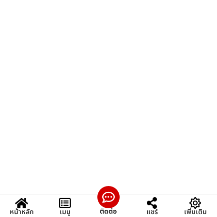
ติดต่อ
หน้าหลัก
เมนู
แชร์
เพิ่มเติม