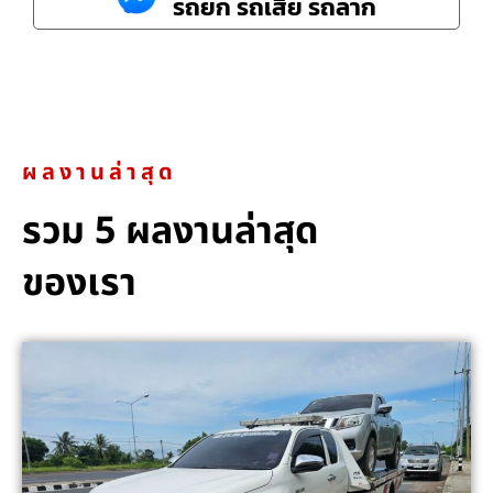
รถยก รถเสีย รถลาก
ผลงานล่าสุด
รวม 5 ผลงานล่าสุด
ของเรา