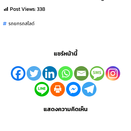
Post Views:
338
รถยกรถสไลด์
แชร์หน้านี้
แสดงความคิดเห็น