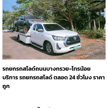
รถยกรถสไลด์ถนนบางกรวย-ไทรน้อย
บริการ รถยกรถสไลด์ ตลอด 24 ชั่วโมง ราคา
ถูก