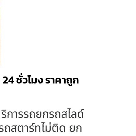
4 ชั่วโมง ราคาถูก
ริการรถยกรถสไลด์
กรถสตาร์ทไม่ติด ยก