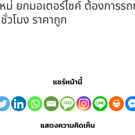
หม่ ยกมอเตอร์ไซค์ ต้องการร
ชั่วโมง ราคาถูก
แชร์หน้านี้
แสดงความคิดเห็น