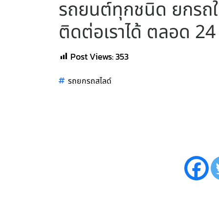
รถยนต์ทุกชนิด ยกรถใ
ติดต่อเราได้ ตลอด 24 
Post Views:
353
รถยกรถสไลด์