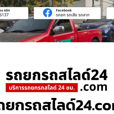
ื่อน คลิก
Facebook
6137
รถยก รถเสีย รถลาก
ถยกรถสไลด์24.c