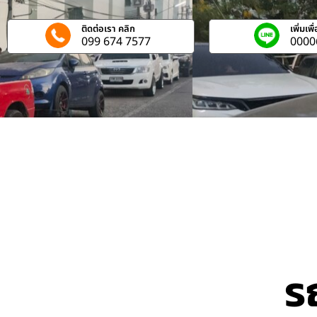
ติดต่อเรา คลิก
เพิ่มเพ
099 674 7577
0000
ร