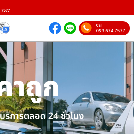
 7577
Call
099 674 7577
คาถูก
 บริการตลอด 24 ชั่วโมง