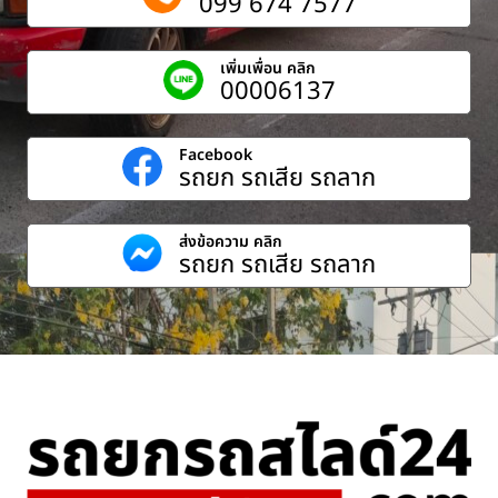
099 674 7577
เพิ่มเพื่อน คลิก
00006137
Facebook
รถยก รถเสีย รถลาก
ส่งข้อความ คลิก
รถยก รถเสีย รถลาก