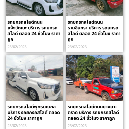
รถยกรถสไลด์ถนน
รถยกรถสไลด์ถนน
แจ้งวัฒนะ บริการ รถยกรถ
รามอินทรา บริการ รถยกรถ
สไลด์ ตลอด 24 ชั่วโมง ราคา
สไลด์ ตลอด 24 ชั่วโมง ราคา
ถูก
ถูก
23/02/2023
23/02/2023
รถยกรถสไลด์พุทธมณฑล
รถยกรถสไลด์ถนนบางนา-
บริการ รถยกรถสไลด์ ตลอด
ตราด บริการ รถยกรถสไลด์
24 ชั่วโมง ราคาถูก
ตลอด 24 ชั่วโมง ราคาถูก
23/02/2023
23/02/2023