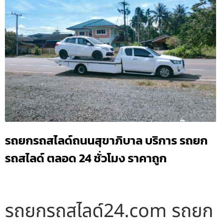
รถยกรถสไลด์ถนนสุขาภิบาล บริการ รถยก
รถสไลด์ ตลอด 24 ชั่วโมง ราคาถูก
รถยกรถสไลด์24.com รถยก