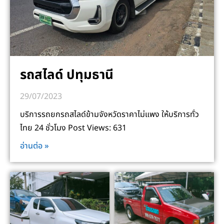
รถสไลด์ ปทุมธานี
29/07/2023
บริการรถยกรถสไลด์ข้ามจังหวัดราคาไม่แพง ให้บริการทั่ว
ไทย 24 ชั่วโมง Post Views: 631
อ่านต่อ »