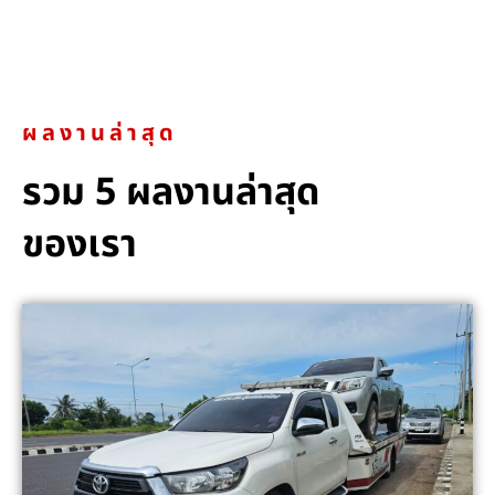
ผลงานล่าสุด
รวม 5 ผลงานล่าสุด
ของเรา