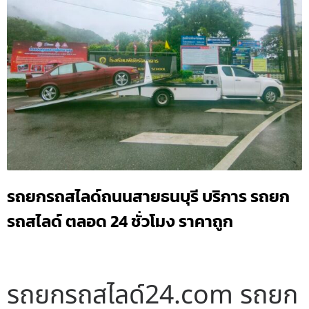
รถยกรถสไลด์ถนนสายธนบุรี บริการ รถยก
รถสไลด์ ตลอด 24 ชั่วโมง ราคาถูก
รถยกรถสไลด์24.com รถยก