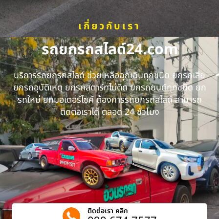
เกี่ยวกับเรา
รถยกรถสไลด์24.com
บริการรถยกรถสไลด์ ช่วยเหลือฉุกเฉินทุกชนิด ยกรถเสีย
ยกรถอุบัติเหตุ ยกรถสตาร์ทไม่ติด ยกรถยนต์ทุกชนิด ยก
รถใหม่ ยกมอเตอร์ไซค์ ต้องการรถยกรถสไลด์ สามารถ
ติดต่อเราได้ ตลอด 24 ชั่วโมง
ติดต่อเรา คลิก