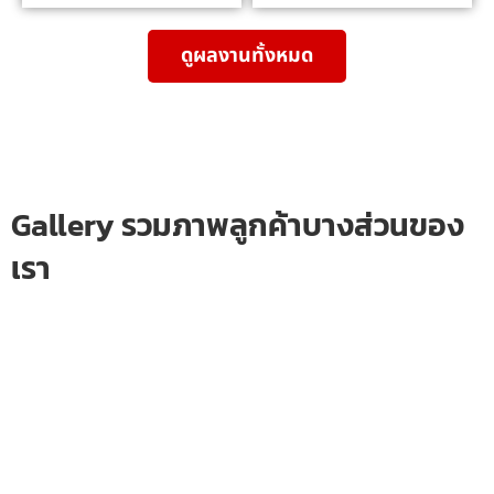
ดูผลงานทั้งหมด
Gallery รวมภาพลูกค้าบางส่วนของ
เรา