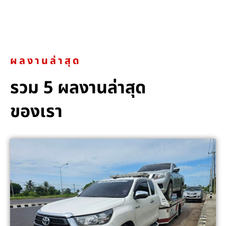
ผลงานล่าสุด
รวม 5 ผลงานล่าสุด
ของเรา