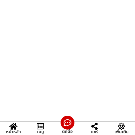
ติดต่อ
หน้าหลัก
เมนู
แชร์
เพิ่มเติม