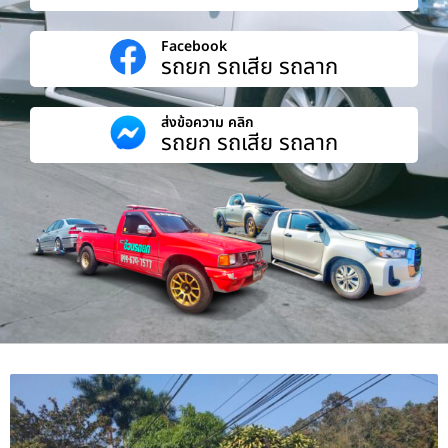
Facebook
รถยก รถเสีย รถลาก
ส่งข้อความ คลิก
รถยก รถเสีย รถลาก