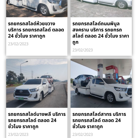
รถยกรถสไลด์ห้วยขวาง
รถยกรถสไลด์ถนนพิบูล
บริการ รถยกรถสไลด์ ตลอด
สงคราม บริการ รถยกรถ
24 ชั่วโมง ราคาถูก
สไลด์ ตลอด 24 ชั่วโมง ราคา
ถูก
23/02/2023
23/02/2023
รถยกรถสไลด์บางพลี บริการ
รถยกรถสไลด์สาทร บริการ
รถยกรถสไลด์ ตลอด 24
รถยกรถสไลด์ ตลอด 24
ชั่วโมง ราคาถูก
ชั่วโมง ราคาถูก
23/02/2023
23/02/2023