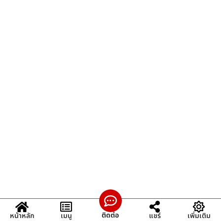
ติดต่อ
หน้าหลัก
เมนู
แชร์
เพิ่มเติม