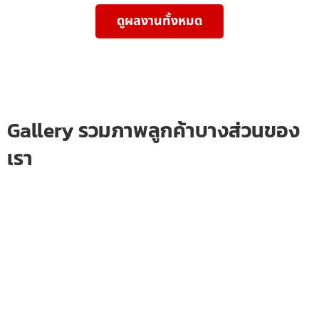
ดูผลงานทั้งหมด
Gallery รวมภาพลูกค้าบางส่วนของ
เรา