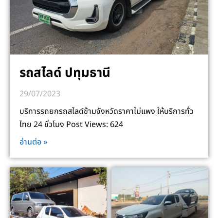
รถสไลด์ ปทุมธานี
29/07/2023
บริการรถยกรถสไลด์ข้ามจังหวัดราคาไม่แพง ให้บริการทั่ว
ไทย 24 ชั่วโมง Post Views: 624
อ่านต่อ »