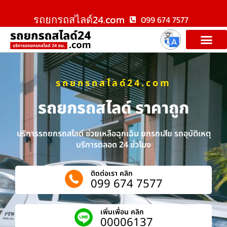
รถยกรถสไลด์24.com
099 674 7577
รถยกรถสไลด์24.com
รถยกรถสไลด์ ราคาถูก
บริการรถยกรถสไลด์ ช่วยเหลือฉุกเฉิน ยกรถเสีย รถอุบัติเหตุ
บริการตลอด 24 ชั่วโมง
ติดต่อเรา คลิก
099 674 7577
เพิ่มเพื่อน คลิก
00006137