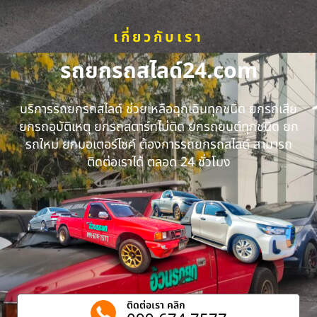
เกี่ยวกับเรา
รถยกรถสไลด์24.com
บริการรถยกรถสไลด์ ช่วยเหลือฉุกเฉินทุกชนิด ยกรถเสีย
ยกรถอุบัติเหตุ ยกรถสตาร์ทไม่ติด ยกรถยนต์ทุกชนิด ยก
รถใหม่ ยกมอเตอร์ไซค์ ต้องการรถยกรถสไลด์ สามารถ
ติดต่อเราได้ ตลอด 24 ชั่วโมง
ติดต่อเรา คลิก