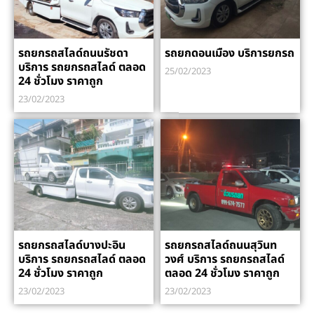
รถยกรถสไลด์ถนนรัชดา
รถยกดอนเมือง​ บริการยกรถ
บริการ รถยกรถสไลด์ ตลอด
25/02/2023
24 ชั่วโมง ราคาถูก
23/02/2023
รถยกรถสไลด์บางปะอิน
รถยกรถสไลด์ถนนสุวินท
บริการ รถยกรถสไลด์ ตลอด
วงศ์ บริการ รถยกรถสไลด์
24 ชั่วโมง ราคาถูก
ตลอด 24 ชั่วโมง ราคาถูก
23/02/2023
23/02/2023