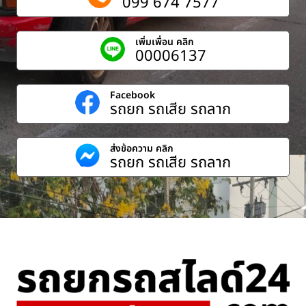
099 674 7577
เพิ่มเพื่อน คลิก
00006137
Facebook
รถยก รถเสีย รถลาก
ส่งข้อความ คลิก
รถยก รถเสีย รถลาก