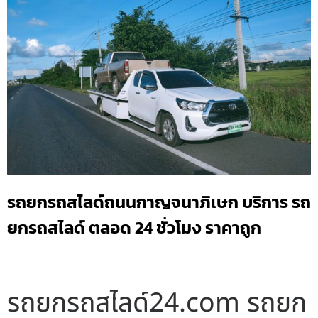
รถยกรถสไลด์ถนนกาญจนาภิเษก บริการ รถ
ยกรถสไลด์ ตลอด 24 ชั่วโมง ราคาถูก
รถยกรถสไลด์24.com รถยก