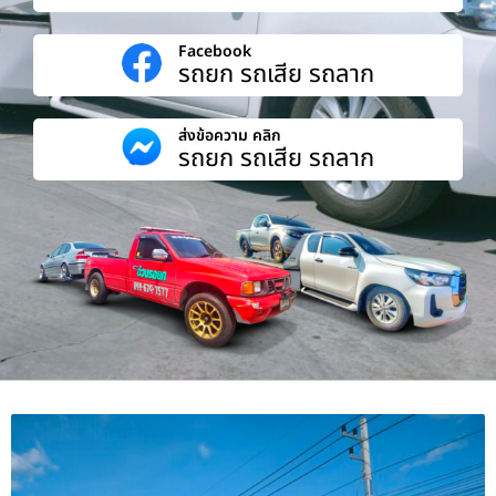
Facebook
รถยก รถเสีย รถลาก
ส่งข้อความ คลิก
รถยก รถเสีย รถลาก