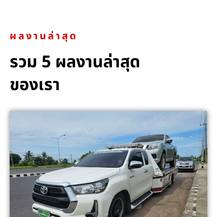
ผลงานล่าสุด
รวม 5 ผลงานล่าสุด
ของเรา