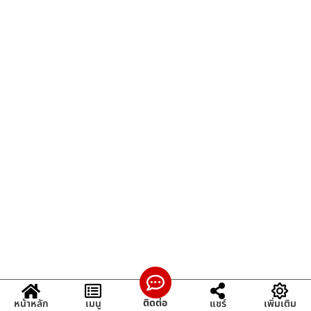
ติดต่อ
หน้าหลัก
เมนู
แชร์
เพิ่มเติม