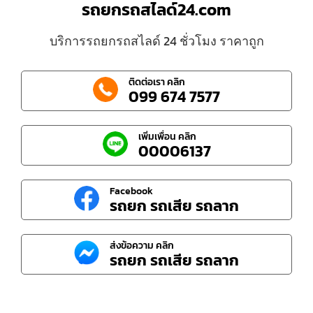
รถยกรถสไลด์24.com
บริการรถยกรถสไลด์ 24 ชั่วโมง ราคาถูก
ติดต่อเรา คลิก
099 674 7577
เพิ่มเพื่อน คลิก
00006137
Facebook
รถยก รถเสีย รถลาก
ส่งข้อความ คลิก
รถยก รถเสีย รถลาก