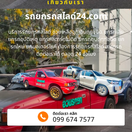
เกี่ยวกับเรา
รถยกรถสไลด์24.com
บริการรถยกรถสไลด์ ช่วยเหลือฉุกเฉินทุกชนิด ยกรถเสีย
ยกรถอุบัติเหตุ ยกรถสตาร์ทไม่ติด ยกรถยนต์ทุกชนิด ยก
รถใหม่ ยกมอเตอร์ไซค์ ต้องการรถยกรถสไลด์ สามารถ
ติดต่อเราได้ ตลอด 24 ชั่วโมง
ติดต่อเรา คลิก
099 674 7577