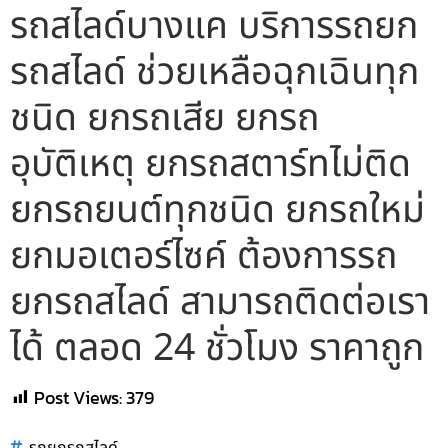
รถสไลด์บางแค บริการรถยก
รถสไลด์ ช่วยเหลือฉุกเฉินทุก
ชนิด ยกรถเสีย ยกรถ
อุบัติเหตุ ยกรถสตาร์ทไม่ติด
ยกรถยนต์ทุกชนิด ยกรถใหม่
ยกมอเตอร์ไซค์ ต้องการรถ
ยกรถสไลด์ สามารถติดต่อเรา
ได้ ตลอด 24 ชั่วโมง ราคาถูก
Post Views:
379
รถยกรถสไลด์