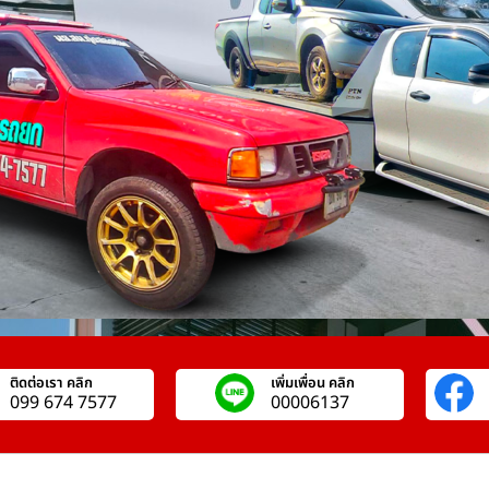
ติดต่อเรา คลิก
เพิ่มเพื่อน คลิก
099 674 7577
00006137