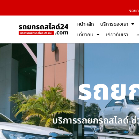
รถยก
หน้าหลัก
บริการของเรา
เกี่ยวกับ
เกี่ยวกับเรา
L
รถยก
บริการรถยกรถสไลด์ ช่ว