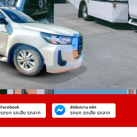
Facebook
ส่งข้อความ คลิก
รถยก รถเสีย รถลาก
รถยก รถเสีย รถลาก