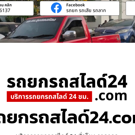
ื่อน คลิก
Facebook
6137
รถยก รถเสีย รถลาก
ถยกรถสไลด์24.c