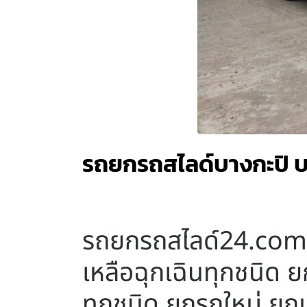
รถยกรถสไลด์บางกะปิ บร
รถยกรถสไลด์24.com 
เหลือฉุกเฉินทุกชนิด 
ทุกชนิด ยกรถใหม่ ยก