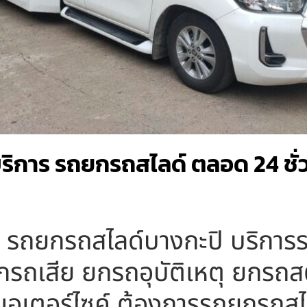
ิการ รถยกรถสไลด์ ตลอด 24 ชั่
รถยกรถสไลด์บางกะปิ บริการร
ยกรถเสีย ยกรถอุบัติเหตุ ยกรถ
มอเตอร์ไซค์ ต้องการรถยกรถสไ