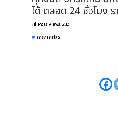
ได้ ตลอด 24 ชั่วโมง ร
Post Views:
232
รถยกรถสไลด์